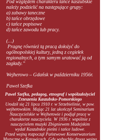
Pod względem charakteru tańce kaszubskie
należy podzielić na następujące grupy:
a) zabawy taneczne
b) tańce obrzędowe
c) tańce popisowe
d) tańce zawodu lub pracy.
(…)
Pragnę również tą pracą dołożyć do
ogólnopolskiej kultury, jedną z cegiełek
regionalnych, a tym samym uratować ją od
zagłady.”
Wejherowo – Gdańsk w październiku 1956r.
Paweł Szefka
Paweł Szefka, pedagog, etnograf i współzałożyciel
Zrzeszenia Kaszubsko-Pomorskiego
Urodził się 21 lipca 1910 r. w Strzebielinie, w pow.
wejherowskim. Mając 21 lat ukończył Seminarium
Nauczycielskie w Wejherowie i podjął pracę w
charakterze nauczyciela. W 1936 r. wspólnie z
nauczycielem muzyki Zbigniewem Madejskim
wydał Kaszubskie pieśni i tańce ludowe.
Przed wojną rozpoczął Państwowe Konserwatorium
Muzyczne w Katowicach. Gdy wybuchła druga wojna