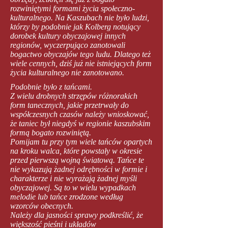
rozwiniętymi formami życia społeczno-
kulturalnego. Na Kaszubach nie było ludzi,
którzy by podobnie jak Kolberg notujący
dorobek kultury obyczajowej innych
regionów, wyczerpująco zanotowali
bogactwo obyczajów tego ludu. Dlatego też
wiele cennych, dziś już nie istniejących form
życia kulturalnego nie zanotowano.
Podobnie było z tańcami.
Z wielu drobnych strzępów różnorakich
form tanecznych, jakie przetrwały do
współczesnych czasów należy wnioskować,
że taniec był niegdyś w regionie kaszubskim
formą bogato rozwiniętą.
Pomijam tu przy tym wiele tańców opartych
na kroku walca, które powstały w okresie
przed pierwszą wojną światową. Tańce te
nie wykazują żadnej odrębności w formie i
charakterze i nie wyrażają żadnej myśli
obyczajowej. Są to w wielu wypadkach
melodie lub tańce zrodzone według
wzorców obecnych.
Należy dla jasności sprawy podkreślić, że
większość pieśni i układów