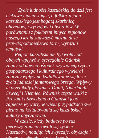
"Życie ludności kaszubskiej do dziś jest
ciekawe i interesujące, a folklor rejonu
kaszubskiego jest bogatą skarbnicą
obrzędów, zwyczajów i obyczajów. W
porównaniu z folklorem innych regionów
naszego kraju zauważyć można duże
prawdopodobieństwo form, wyrazu i
tematyki.
Region kaszubski nie był wolny od
obcych wpływów, szczególnie Gdańsk
znany od dawna ośrodek ożywionego życia
gospodarczego i kulturalnego wywierał
znaczny wpływ na kształtowanie się form
życia ludności jantarowego brzega. Wpływy
te przenikały głównie z Danii, Niderlandii,
Szwecji i Niemiec. Również częste walki z
Prusami i Szwedami o Gdańsk i jego
zaplecze wywarły w wielu przypadkach swe
piętno na kształtowaniu się kaszubskiej
kultury obyczajowej.
W czasie, kiedy badacze po raz
pierwszy zainteresowali się życiem
Kaszubów, notując ich zwyczaje, obyczaje i
obrzędy, zetknęli się już z bogato