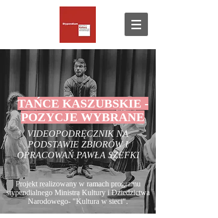
TAŃCE KASZUBSKIE -
POZYCJE WYBRANE
VIDEOPODRĘCZNIK NA
PODSTAWIE ZBIORÓW I
OPRACOWAŃ PAWŁA SZEFKI
Projekt realizowany w ramach programu
stypendialnego Ministra Kultury i Dziedzictwa
Narodowego- "Kultura w sieci".