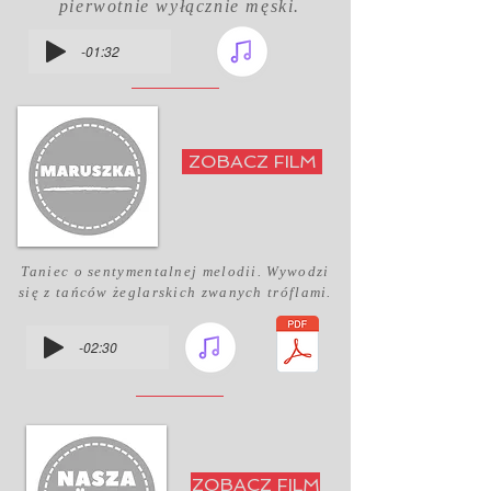
pierwotnie wyłącznie męski.
-01:32
ZOBACZ FILM
Taniec o sentymentalnej melodii. Wywodzi
się z tańców żeglarskich zwanych tróflami.
-02:30
ZOBACZ FILM