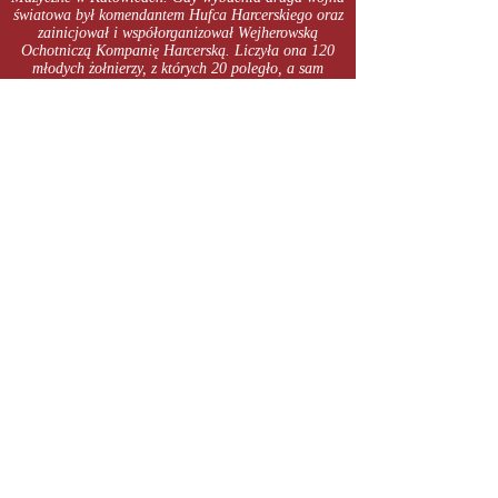
światowa był komendantem Hufca Harcerskiego oraz
zainicjował i współorganizował Wejherowską
Ochotniczą Kompanię Harcerską. Liczyła ona 120
młodych żołnierzy, z których 20 poległo, a sam
Szefka trafił do oficerskiego obozu jenieckiego –
Oflagu II D Gross Born (Borne Sulinowo), w którym
zorganizował konserwatorium, co umożliwiło mu
kontynuowanie i ukończenie studiów muzycznych
rozpoczętych eksternaistycznie przed wojną. W oflagu
spod jego pióra wyszedł szkic pierwszego
kaszubskiego widowiska
obrzędowego Sobótki, którego prapremiera odbyła
się w 1950 r. w Starzynie.
Po wojnie Szefka ukończył Wyższą Szkołę
Pedagogiczną w Gdańsku (poprzedniczkę
Uniwersytetu Gdańskiego) oraz Podyplomowe
Studium Etnograficzne UMK w Toruniu. Przez całe
życie, podobnie jak założyciel Muzeum Kaszubskiego
w Kartuzach Franciszek Treder, zbierał materiały
etnograficzne i pisał widowiska.
Pracował jako pedagog współpracując jednocześnie
z Wojewódzkim Domem Twórczości Ludowej w
Gdańsku i z Muzeum Piśmiennictwa i Muzyki
Kaszubsko-Pomorskiej w Wejherowie.
Związał się z ruchem artystycznym i w latach 1957 –
1969 wydał pierwszy z 3 zeszytów Tańców
kaszubskich, potem opublikował Gwiżdże (1957)
i Sobótki (1958). W 1959 r. otrzymał Złoty Krzyż