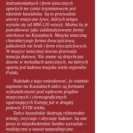
instrumentalnych i form tanecznych
opartych na rymie trzymiarowym jest
rdzennie kaszubska. Są to przeważnie
utwory muzyczne żywe, których tempo
wyraża się od MM-120 wzwyż. Można by je
potraktować jako zaklimatyzowane formy
oberkowe na Kaszubach. Muzykę taneczną
charakteryzuje forma dwuczęściowa,
jakkolwiek nie brak i form trzyczęściowych.
W muzyce tanecznej mocno przeważa
tonacja durowa. Nie znane są dotychczas
dawne w melodiach tanecznych, na których
oparta jest ludowa muzyka wielu regionów
Polski.
Należało z tego wnioskować, że ostatnio
zapisane na Kaszubach tańce są formami
wykształconymi pod wpływem prądów
muzycznych i choreograficznych
ogarniających Europę już w drugiej
połowie XVIII wieku.
Tańce kaszubskie ilustrują różnorodne
tematy, zwyczaje i obyczaje ludowe. Są one
przez to niejednokrotnie bardzo wyraziste –
realistyczne a nawet naturalistyczne.